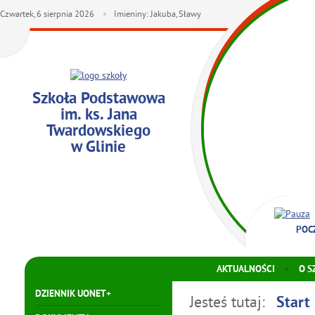
Czwartek,
6
sierpnia
2026
Imieniny: Jakuba, Sławy
Szkoła Podstawowa
im. ks. Jana
Twardowskiego
w Glinie
POC
AKTUALNOŚCI
O S
DZIENNIK UONET+
Jesteś tutaj:
Start