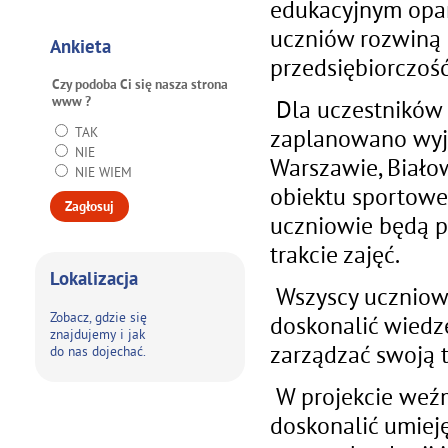
edukacyjnym opar
uczniów rozwiną 
Ankieta
przedsiębiorczość
Czy podoba Ci się nasza strona
www ?
Dla uczestników 
TAK
zaplanowano wyja
NIE
Warszawie, Biało
NIE WIEM
obiektu sportowe
uczniowie będą p
trakcie zajęć.
Lokalizacja
Wszyscy uczniowi
Zobacz, gdzie się
doskonalić wiedzę
znajdujemy i jak
zarządzać swoją t
do nas dojechać.
W projekcie weźm
doskonalić umiej