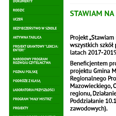
DOKUMENTY
RODZIC
STAWIAM NA
UCZEŃ
BEZPIECZEŃSTWO W SZKOLE
Projekt „Stawiam 
AKTYWNA TABLICA
wszystkich szkół
PROJEKT GRANTOWY "LEKCJA:
ENTER!"
latach 2017-2019
NARODOWY PROGRAM
Beneficjentem pro
ROZWOJU CZYTELNCTWA
projektu Gmina Ma
POZNAJ POLSKĘ
Regionalnego Pr
PODRÓŻE Z KLASĄ
Mazowieckiego, O
LABORATORIA PRZYSZŁOŚCI
regionu, Działani
PROGRAM "MAŁY MISTRZ"
Poddziałanie 10.
zawodowych).
PROJEKTY