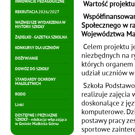
INNOWACJE PEDAGOGICZNE
Wartość projektu
REKRUTACJA 2026/2027
Współfinansowan
WAŻNIEJSZE WYDARZENIA W
Społecznego w r
HISTORII SZKOŁY
Województwa Ma
ŻĄDEŁKO - GAZETKA SZKOLNA
Celem projektu j
KONKURSY DLA UCZNIÓW
niezbędnych na r
DOŻYWIANIE
których organem 
DOWÓZ DO SZKOŁY
udział uczniów w
STANDARDY OCHRONY
Szkoła Podstawow
MAŁOLETNICH
realizuje zajęcia
RODO
doskonalące z ję
Linki
komputerowe. Dzi
DOSTĘPNE I PRZYJAZNE
postawy pracy ze
SZKOŁY– edukacja włączająca
w Gminie Małkinia Górna
sportowe zainter