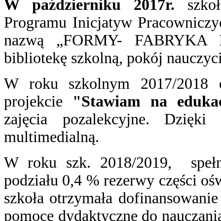
W październiku 2017r.
szko
Programu Inicjatyw Pracownicz
nazwą „FORMY- FABRYKA I
bibliotekę szkolną, pokój nauczyc
W roku szkolnym 2017/2018 o
projekcie
"Stawiam na edukac
zajęcia pozalekcyjne. Dzięki 
multimedialną.
W roku szk. 2018/2019,
speł
podziału 0,4 % rezerwy części oś
szkoła otrzymała dofinansowani
pomoce dydaktyczne do nauczania b