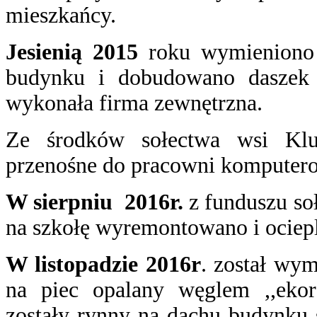
mieszkańcy.
Jesienią 2015
roku wymieniono 
budynku i dobudowano daszek 
wykonała firma zewnętrzna.
Ze środków sołectwa wsi Kl
przenośne do pracowni komputero
W sierpniu 2016r.
z funduszu so
na szkołę wyremontowano i ociepl
W listopadzie 2016r
. został wy
na piec opalany węglem ,,ekor
zostały rynny na dachu budynku 