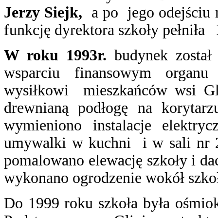
Jerzy Siejk,
a po jego odejściu 
funkcję dyrektora szkoły pełniła
W roku 1993r.
budynek został 
wsparciu finansowym organu
wysiłkowi mieszkańców wsi Gl
drewnianą podłogę na korytarz
wymieniono instalacje elektryc
umywalki w kuchni i w sali nr 
pomalowano elewację szkoły i da
wykonano ogrodzenie wokół szkoł
Do 1999 roku szkoła była ośmi