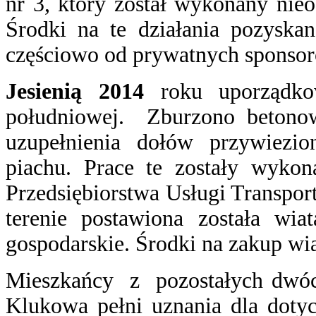
nr 3, który został wykonany nie
Środki na te działania pozyska
częściowo od prywatnych sponso
Jesienią 2014
roku uporządko
południowej. Zburzono betono
uzupełnienia dołów przywiezio
piachu. Prace te zostały wykon
Przedsiębiorstwa Usługi Transpo
terenie postawiona została wi
gospodarskie. Środki na zakup w
Mieszkańcy z pozostałych dwóc
Klukowa pełni uznania dla doty